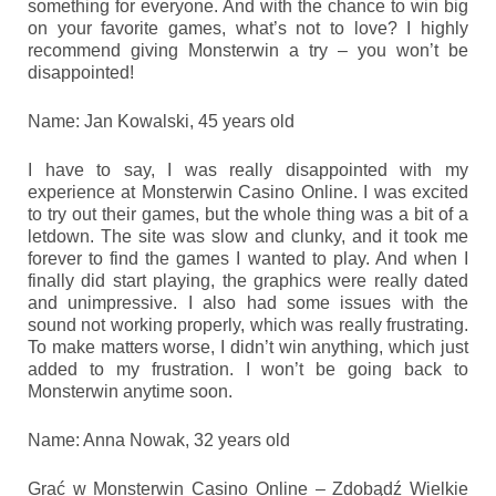
something for everyone. And with the chance to win big
on your favorite games, what’s not to love? I highly
recommend giving Monsterwin a try – you won’t be
disappointed!
Name: Jan Kowalski, 45 years old
I have to say, I was really disappointed with my
experience at Monsterwin Casino Online. I was excited
to try out their games, but the whole thing was a bit of a
letdown. The site was slow and clunky, and it took me
forever to find the games I wanted to play. And when I
finally did start playing, the graphics were really dated
and unimpressive. I also had some issues with the
sound not working properly, which was really frustrating.
To make matters worse, I didn’t win anything, which just
added to my frustration. I won’t be going back to
Monsterwin anytime soon.
Name: Anna Nowak, 32 years old
Grać w Monsterwin Casino Online – Zdobądź Wielkie