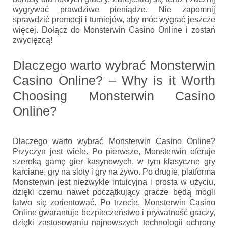
wygrywać prawdziwe pieniądze. Nie zapomnij
sprawdzić promocji i turniejów, aby móc wygrać jeszcze
więcej. Dołącz do Monsterwin Casino Online i zostań
zwycięzcą!
Dlaczego warto wybrać Monsterwin
Casino Online? – Why is it Worth
Choosing Monsterwin Casino
Online?
Dlaczego warto wybrać Monsterwin Casino Online?
Przyczyn jest wiele. Po pierwsze, Monsterwin oferuje
szeroką gamę gier kasynowych, w tym klasyczne gry
karciane, gry na sloty i gry na żywo. Po drugie, platforma
Monsterwin jest niezwykle intuicyjna i prosta w użyciu,
dzięki czemu nawet początkujący gracze będą mogli
łatwo się zorientować. Po trzecie, Monsterwin Casino
Online gwarantuje bezpieczeństwo i prywatność graczy,
dzięki zastosowaniu najnowszych technologii ochrony