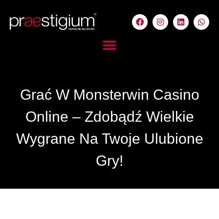
Grać W Monsterwin Casino
Online – Zdobądź Wielkie
Wygrane Na Twoje Ulubione
Gry!