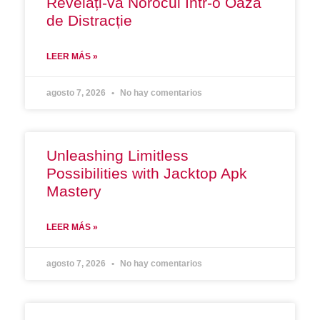
Revelați-vă Norocul Într-o Oază
de Distracție
LEER MÁS »
agosto 7, 2026
No hay comentarios
Unleashing Limitless
Possibilities with Jacktop Apk
Mastery
LEER MÁS »
agosto 7, 2026
No hay comentarios