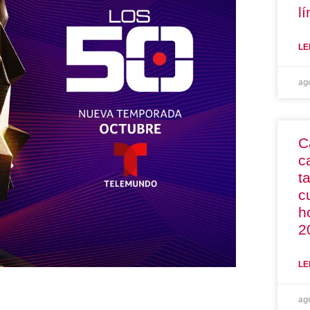
l
LE
ag
C
c
t
c
h
2
LE
ag