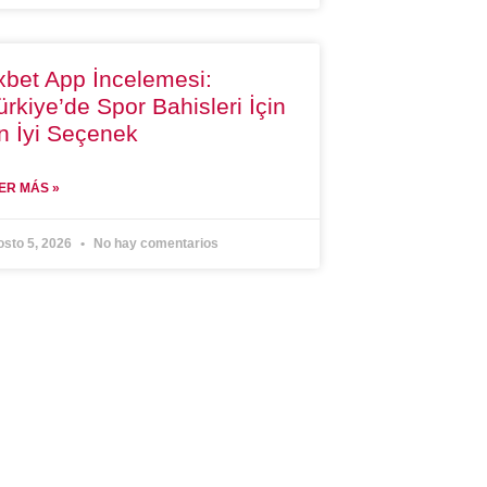
xbet App İncelemesi:
ürkiye’de Spor Bahisleri İçin
n İyi Seçenek
ER MÁS »
osto 5, 2026
No hay comentarios