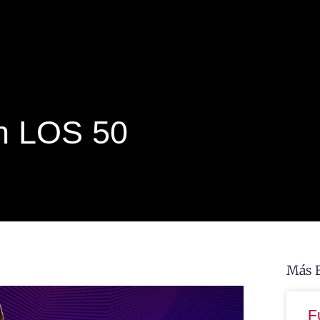
En LOS 50
Más 
F