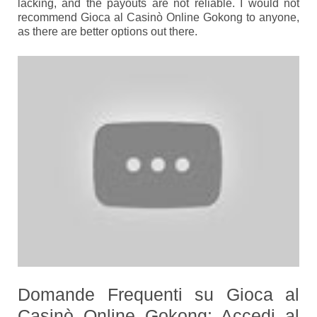
lacking, and the payouts are not reliable. I would not
recommend Gioca al Casinò Online Gokong to anyone,
as there are better options out there.
Domande Frequenti su Gioca al
Casinò Online Gokong: Accedi al