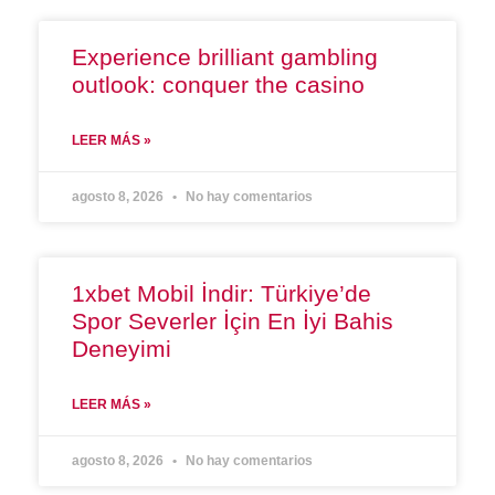
Experience brilliant gambling
outlook: conquer the casino
LEER MÁS »
agosto 8, 2026
No hay comentarios
1xbet Mobil İndir: Türkiye’de
Spor Severler İçin En İyi Bahis
Deneyimi
LEER MÁS »
agosto 8, 2026
No hay comentarios