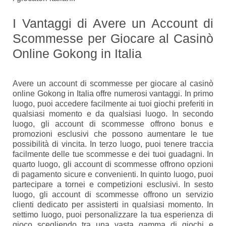
I Vantaggi di Avere un Account di
Scommesse per Giocare al Casinò
Online Gokong in Italia
Avere un account di scommesse per giocare al casinò
online Gokong in Italia offre numerosi vantaggi. In primo
luogo, puoi accedere facilmente ai tuoi giochi preferiti in
qualsiasi momento e da qualsiasi luogo. In secondo
luogo, gli account di scommesse offrono bonus e
promozioni esclusivi che possono aumentare le tue
possibilità di vincita. In terzo luogo, puoi tenere traccia
facilmente delle tue scommesse e dei tuoi guadagni. In
quarto luogo, gli account di scommesse offrono opzioni
di pagamento sicure e convenienti. In quinto luogo, puoi
partecipare a tornei e competizioni esclusivi. In sesto
luogo, gli account di scommesse offrono un servizio
clienti dedicato per assisterti in qualsiasi momento. In
settimo luogo, puoi personalizzare la tua esperienza di
gioco scegliendo tra una vasta gamma di giochi e