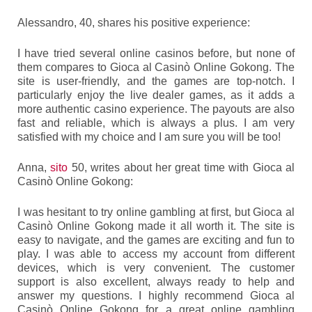
Alessandro, 40, shares his positive experience:
I have tried several online casinos before, but none of
them compares to Gioca al Casinò Online Gokong. The
site is user-friendly, and the games are top-notch. I
particularly enjoy the live dealer games, as it adds a
more authentic casino experience. The payouts are also
fast and reliable, which is always a plus. I am very
satisfied with my choice and I am sure you will be too!
Anna,
sito
50, writes about her great time with Gioca al
Casinò Online Gokong:
I was hesitant to try online gambling at first, but Gioca al
Casinò Online Gokong made it all worth it. The site is
easy to navigate, and the games are exciting and fun to
play. I was able to access my account from different
devices, which is very convenient. The customer
support is also excellent, always ready to help and
answer my questions. I highly recommend Gioca al
Casinò Online Gokong for a great online gambling