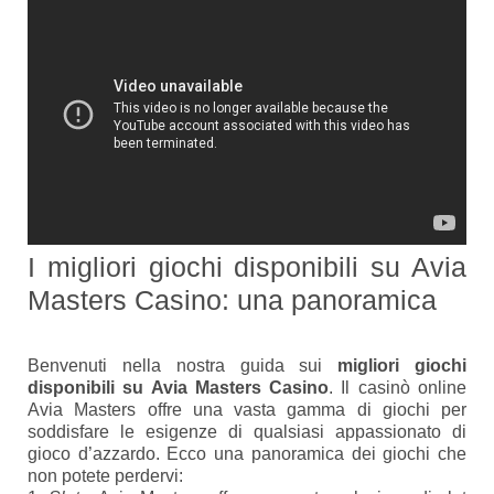
I migliori giochi disponibili su Avia
Masters Casino: una panoramica
Benvenuti nella nostra guida sui
migliori giochi
disponibili su Avia Masters Casino
. Il casinò online
Avia Masters offre una vasta gamma di giochi per
soddisfare le esigenze di qualsiasi appassionato di
gioco d’azzardo. Ecco una panoramica dei giochi che
non potete perdervi: