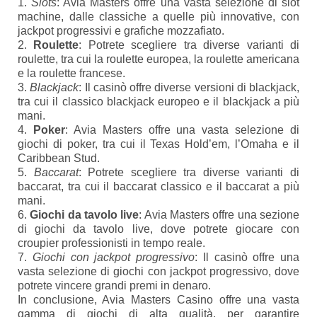
1.
Slots
: Avia Masters offre una vasta selezione di slot
machine, dalle classiche a quelle più innovative, con
jackpot progressivi e grafiche mozzafiato.
2.
Roulette
: Potrete scegliere tra diverse varianti di
roulette, tra cui la roulette europea, la roulette americana
e la roulette francese.
3.
Blackjack
: Il casinò offre diverse versioni di blackjack,
tra cui il classico blackjack europeo e il blackjack a più
mani.
4.
Poker
: Avia Masters offre una vasta selezione di
giochi di poker, tra cui il Texas Hold’em, l’Omaha e il
Caribbean Stud.
5.
Baccarat
: Potrete scegliere tra diverse varianti di
baccarat, tra cui il baccarat classico e il baccarat a più
mani.
6.
Giochi da tavolo live
: Avia Masters offre una sezione
di giochi da tavolo live, dove potrete giocare con
croupier professionisti in tempo reale.
7.
Giochi con jackpot progressivo
: Il casinò offre una
vasta selezione di giochi con jackpot progressivo, dove
potrete vincere grandi premi in denaro.
In conclusione, Avia Masters Casino offre una vasta
gamma di giochi di alta qualità, per garantire