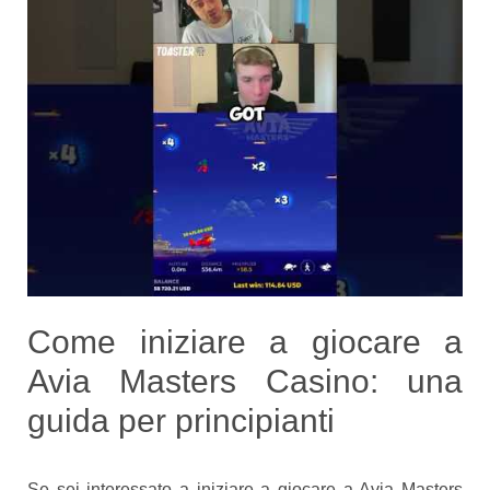
Come iniziare a giocare a
Avia Masters Casino: una
guida per principianti
Se sei interessato a iniziare a giocare a Avia Masters