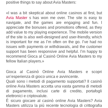
positive things to say about Avia Masters:
«I was a bit skeptical about online casinos at first, but
Avia Master
s has won me over. The site is easy to
navigate, and the games are engaging and fun. I
appreciate the bonuses and promotions offered, as they
add value to my playing experience. The mobile version
of the site is also well-designed and user-friendly, which
is important for me as I’m often on the go. I’ve had no
issues with payments or withdrawals, and the customer
support has been responsive and helpful. I’m happy to
recommend Gioca al Casinò Online Avia Masters to my
fellow Italian players.»
Gioca al Casinò Online Avia Masters e scopri
un’esperienza di gioco unica e avvincente.
Quali sono i metodi di pagamento supportati? Il casinò
online Avia Masters accetta una vasta gamma di metodi
di pagamento, inclusi carte di credito, portafogli
elettronici e criptovalute.
È sicuro giocare al casinò online Avia Masters? Avia
Masters utilizza la più recente tecnologia di crittografia