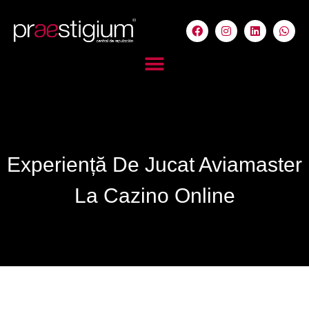
Experiență De Jucat Aviamaster
La Cazino Online