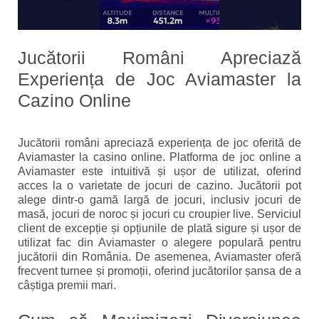
Jucătorii Români Apreciază
Experiența de Joc Aviamaster la
Cazino Online
Jucătorii români apreciază experiența de joc oferită de
Aviamaster la casino online. Platforma de joc online a
Aviamaster este intuitivă și ușor de utilizat, oferind
acces la o varietate de jocuri de cazino. Jucătorii pot
alege dintr-o gamă largă de jocuri, inclusiv jocuri de
masă, jocuri de noroc și jocuri cu croupier live. Serviciul
client de excepție și opțiunile de plată sigure și ușor de
utilizat fac din Aviamaster o alegere populară pentru
jucătorii din România. De asemenea, Aviamaster oferă
frecvent turnee și promoții, oferind jucătorilor șansa de a
câștiga premii mari.