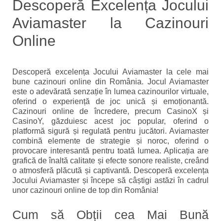
Descoperă Excelența Jocului
Aviamaster la Cazinouri
Online
Descoperă excelența Jocului Aviamaster la cele mai
bune cazinouri online din România. Jocul Aviamaster
este o adevărată senzație în lumea cazinourilor virtuale,
oferind o experiență de joc unică și emoționantă.
Cazinouri online de încredere, precum CasinoX și
CasinoY, găzduiesc acest joc popular, oferind o
platformă sigură și regulată pentru jucători. Aviamaster
combină elemente de strategie și noroc, oferind o
provocare interesantă pentru toată lumea. Aplicația are
grafică de înaltă calitate și efecte sonore realiste, creând
o atmosferă plăcută și captivantă. Descoperă excelența
Jocului Aviamaster și începe să câștigi astăzi în cadrul
unor cazinouri online de top din România!
Cum să Obții cea Mai Bună