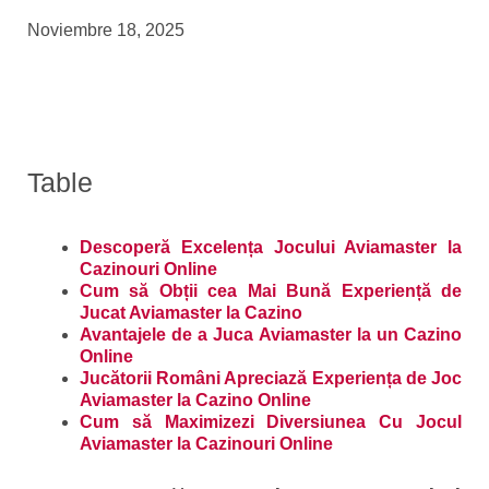
Noviembre 18, 2025
Table
Descoperă Excelența Jocului Aviamaster la
Cazinouri Online
Cum să Obții cea Mai Bună Experiență de
Jucat Aviamaster la Cazino
Avantajele de a Juca Aviamaster la un Cazino
Online
Jucătorii Români Apreciază Experiența de Joc
Aviamaster la Cazino Online
Cum să Maximizezi Diversiunea Cu Jocul
Aviamaster la Cazinouri Online