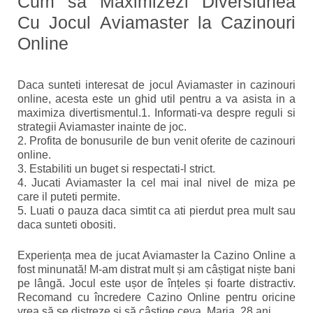
Cum să Maximizezi Diversiunea
Cu Jocul Aviamaster la Cazinouri
Online
Daca sunteti interesat de jocul Aviamaster in cazinouri
online, acesta este un ghid util pentru a va asista in a
maximiza divertismentul.1. Informati-va despre reguli si
strategii Aviamaster inainte de joc.
2. Profita de bonusurile de bun venit oferite de cazinouri
online.
3. Estabiliti un buget si respectati-l strict.
4. Jucati Aviamaster la cel mai inal nivel de miza pe
care il puteti permite.
5. Luati o pauza daca simtit ca ati pierdut prea mult sau
daca sunteti obositi.
Experiența mea de jucat Aviamaster la Cazino Online a
fost minunată! M-am distrat mult și am câștigat niște bani
pe lângă. Jocul este ușor de înțeles și foarte distractiv.
Recomand cu încredere Cazino Online pentru oricine
vrea să se distreze și să câștige ceva. Maria, 28 ani.