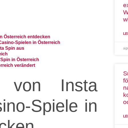
e
W
w
LE
in Österreich entdecken
Casino-Spielen in Österreich
sta Spin aus
ag
eich
 Spin in Österreich
rreich verändert
S
 von Insta
f
n
k
ino-Spiele in
o
LE
ecken