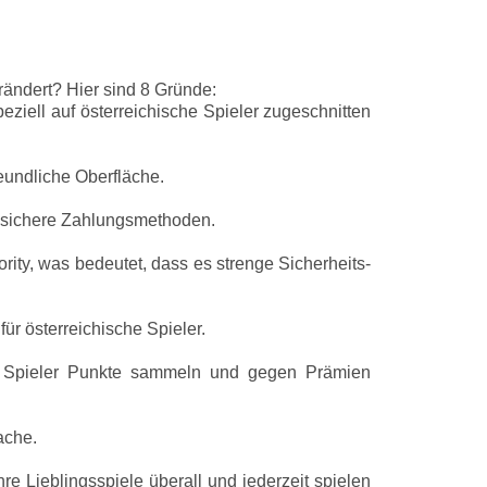
rändert? Hier sind 8 Gründe:
peziell auf österreichische Spieler zugeschnitten
reundliche Oberfläche.
d sichere Zahlungsmethoden.
rity, was bedeutet, dass es strenge Sicherheits-
ür österreichische Spieler.
m Spieler Punkte sammeln und gegen Prämien
ache.
hre Lieblingsspiele überall und jederzeit spielen