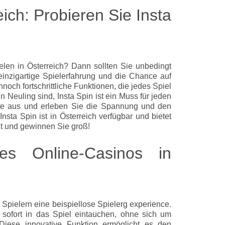
ich: Probieren Sie Insta
len in Österreich? Dann sollten Sie unbedingt
 einzigartige Spielerfahrung und die Chance auf
noch fortschrittliche Funktionen, die jedes Spiel
n Neuling sind, Insta Spin ist ein Muss für jeden
ute aus und erleben Sie die Spannung und den
nsta Spin ist in Österreich verfügbar und bietet
zt und gewinnen Sie groß!
es Online-Casinos in
t Spielern eine beispiellose Spielerg experience.
 sofort in das Spiel eintauchen, ohne sich um
Diese innovative Funktion ermöglicht es den