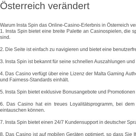
Österreich verändert
Warum Insta Spin das Online-Casino-Erlerbnis in Österreich ve
1. Insta Spin bietet eine breite Palette an Casinospielen, die s
sind.
2. Die Seite ist einfach zu navigieren und bietet eine benutzerf
3. Insta Spin ist bekannt für seine schnellen Auszahlungen un
4. Das Casino verfügt über eine Lizenz der Malta Gaming Autho
und Fairness-Standards einhält.
5. Insta Spin bietet exklusive Bonusangebote und Promotionen f
6. Das Casino hat ein treues Loyalitätsprogramm, bei de
eintauschen können.
7. Insta Spin bietet einen 24/7 Kundensupport in deutscher Spr
8. Das Casino ist auf mobilen Geräten optimiert, so dass Sie I