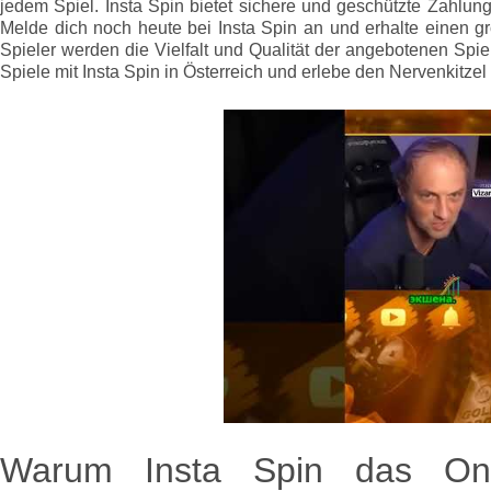
jedem Spiel. Insta Spin bietet sichere und geschützte Zahlun
Melde dich noch heute bei Insta Spin an und erhalte einen 
Spieler werden die Vielfalt und Qualität der angebotenen Spie
Spiele mit Insta Spin in Österreich und erlebe den Nervenkitze
Warum Insta Spin das Onlin