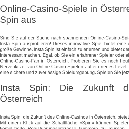
Online-Casino-Spiele in Österre
Spin aus
Sind Sie auf der Suche nach spannenden Online-Casino-Spie
Insta Spin ausprobieren! Dieses innovative Spiel bietet eine
große Gewinne. Insta Spin ist einfach zu erlernen und bietet den
interessant machen. Egal, ob Sie ein erfahrener Spieler oder ei
Online-Casino-Fan in Österreich. Probieren Sie es noch he
Nervenkitzel von Online-Casino-Spielen auf ein neues Level. I
eine sichere und zuverlässige Spielumgebung. Spielen Sie jet
Insta Spin: Die Zukunft d
Österreich
Insta Spin, die Zukunft des Online-Casinos in Österreich, biete
Mit einem Klick auf die Schaltfläche «Spin» können Spieler
komplizierte Registrierungsprozesse kümmern zu müssen. 