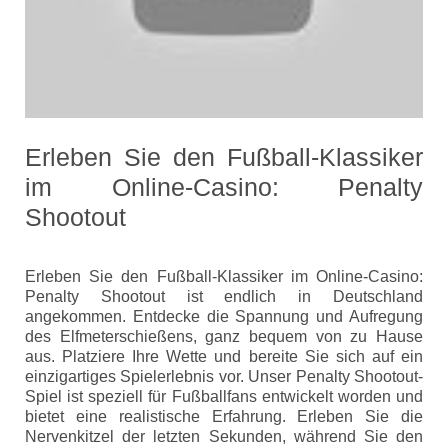
Erleben Sie den Fußball-Klassiker
im Online-Casino: Penalty
Shootout
Erleben Sie den Fußball-Klassiker im Online-Casino:
Penalty Shootout ist endlich in Deutschland
angekommen. Entdecke die Spannung und Aufregung
des Elfmeterschießens, ganz bequem von zu Hause
aus. Platziere Ihre Wette und bereite Sie sich auf ein
einzigartiges Spielerlebnis vor. Unser Penalty Shootout-
Spiel ist speziell für Fußballfans entwickelt worden und
bietet eine realistische Erfahrung. Erleben Sie die
Nervenkitzel der letzten Sekunden, während Sie den