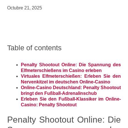
Octubre 21, 2025
Table of contents
Penalty Shootout Online: Die Spannung des
Elfmeterschießens im Casino erleben
Virtuales Elfmeterschießen: Erleben Sie den
Nervenkitzel im deutschen Online-Casino
Online-Casino Deutschland: Penalty Shootout
bringt den Fußball-Adrenalinschub
Erleben Sie den Fußball-Klassiker im Online-
Casino: Penalty Shootout
Penalty Shootout Online: Die