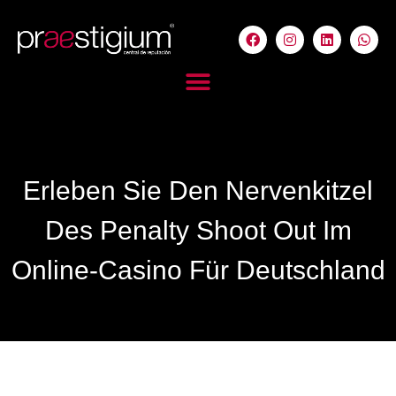
Erleben Sie Den Nervenkitzel
Des Penalty Shoot Out Im
Online-Casino Für Deutschland