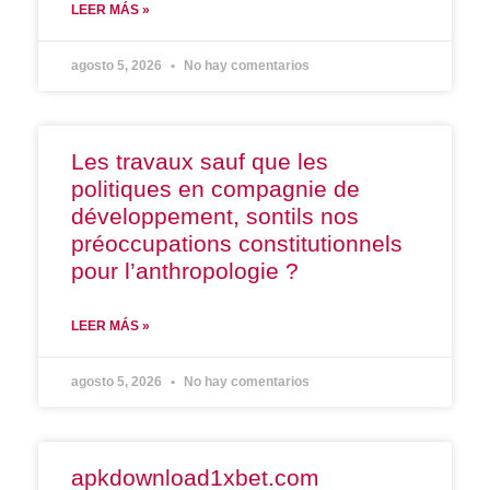
LEER MÁS »
agosto 5, 2026
No hay comentarios
Les travaux sauf que les
politiques en compagnie de
développement, sontils nos
préoccupations constitutionnels
pour l’anthropologie ?
LEER MÁS »
agosto 5, 2026
No hay comentarios
apkdownload1xbet.com