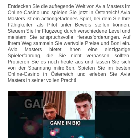
Entdecken Sie die aufregende Welt von Avia Masters im
Online-Casino und spielen Sie jetzt in Österreich! Avia
Masters ist ein actiongeladenes Spiel, bei dem Sie Ihre
Fähigkeiten als Pilot unter Beweis stellen können.
Steuern Sie Ihr Flugzeug durch verschiedene Level und
meistern Sie anspruchsvolle Herausforderungen. Auf
Ihrem Weg sammeln Sie wertvolle Preise und Boni ein.
Avia Masters bietet Ihnen eine einzigartige
Spielerfahrung, die Sie nicht verpassen sollten.
Probieren Sie es noch heute aus und lassen Sie sich
von der Spannung mitreißen. Spielen Sie im besten
Online-Casino in Österreich und erleben Sie Avia
Masters in seiner vollen Pracht!