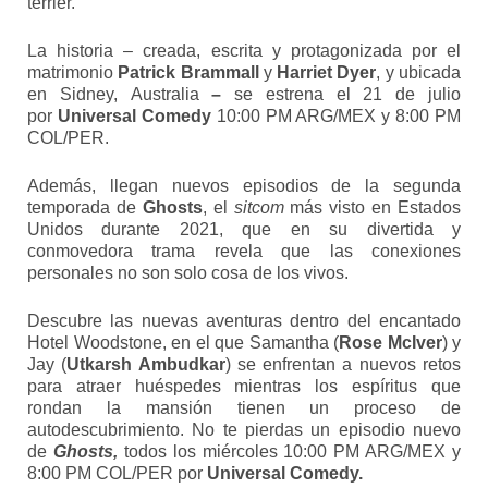
terrier.
La historia – creada, escrita y protagonizada por el
matrimonio
Patrick Brammall
y
Harriet Dyer
, y ubicada
en Sidney,
Australia
–
se estrena el 21 de julio
por
Universal Comedy
10:00 PM ARG/MEX y 8:00 PM
COL/PER.
Además, llegan nuevos episodios de la segunda
temporada de
Ghosts
, el
sitcom
más visto en Estados
Unidos durante 2021, que en su divertida y
conmovedora trama revela que las conexiones
personales no son solo cosa de los vivos.
Descubre las nuevas aventuras dentro del encantado
Hotel Woodstone, en el que Samantha (
Rose McIver
) y
Jay (
Utkarsh Ambudkar
) se enfrentan a nuevos retos
para atraer huéspedes mientras los espíritus que
rondan la mansión tienen un proceso de
autodescubrimiento. No te pierdas un episodio nuevo
de
Ghosts,
todos los miércoles 10:00 PM ARG/MEX y
8:00 PM COL/PER por
Universal Comedy.