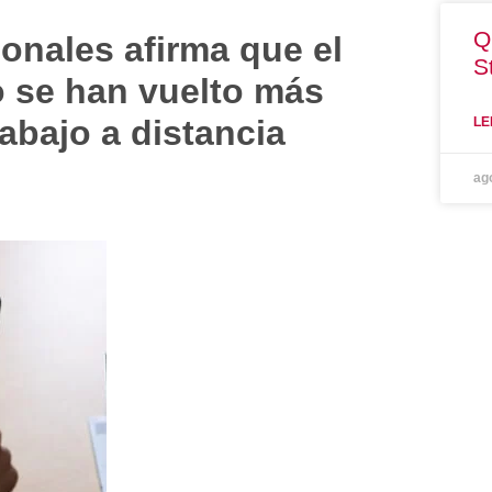
Q
ionales afirma que el
S
lo se han vuelto más
rabajo a distancia
LE
ag