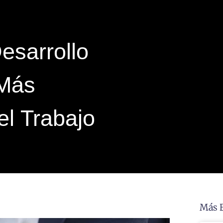
esarrollo
 Más
el Trabajo
Más 