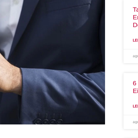
T
E
D
LE
ag
6
E
LE
ag