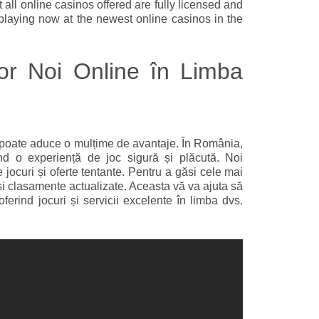
t all online casinos offered are fully licensed and
t playing now at the newest online casinos in the
lor Noi Online în Limba
poate aduce o mulțime de avantaje. În România,
rind o experiență de joc sigură și plăcută. Noi
jocuri și oferte tentante. Pentru a găsi cele mai
și clasamente actualizate. Aceasta vă va ajuta să
ferind jocuri și servicii excelente în limba dvs.