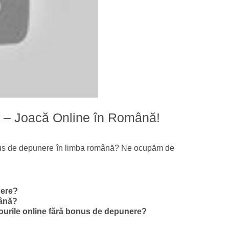
 – Joacă Online în Română!
bonus de depunere în limba română? Ne ocupăm de
nere?
mână?
inourile online fără bonus de depunere?