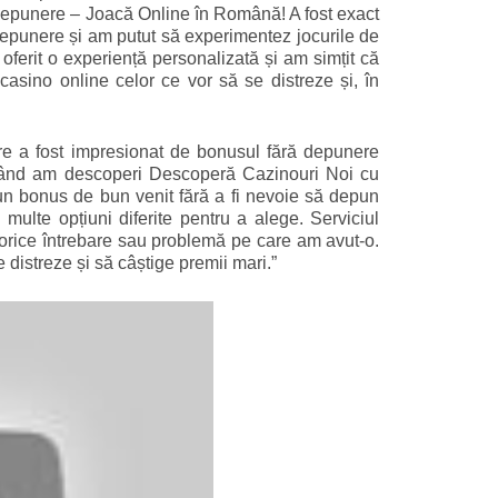
punere – Joacă Online în Română! A fost exact
depunere și am putut să experimentez jocurile de
oferit o experiență personalizată și am simțit că
asino online celor ce vor să se distreze și, în
re a fost impresionat de bonusul fără depunere
t când am descoperi Descoperă Cazinouri Noi cu
 bonus de bun venit fără a fi nevoie să depun
 multe opțiuni diferite pentru a alege. Serviciul
 orice întrebare sau problemă pe care am avut-o.
distreze și să câștige premii mari.”