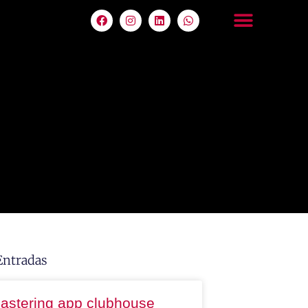
Entradas
astering app clubhouse