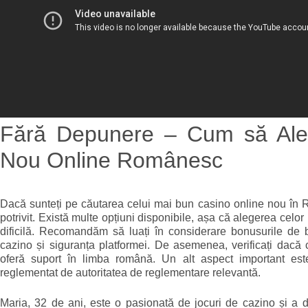
Fără Depunere – Cum să Ale
Nou Online Românesc
Dacă sunteți pe căutarea celui mai bun casino online nou în Rom
potrivit. Există multe opțiuni disponibile, așa că alegerea celo
dificilă. Recomandăm să luați în considerare bonusurile de b
cazino și siguranța platformei. De asemenea, verificați dacă
oferă suport în limba română. Un alt aspect important este 
reglementat de autoritatea de reglementare relevantă.
Maria, 32 de ani, este o pasionată de jocuri de cazino și a 