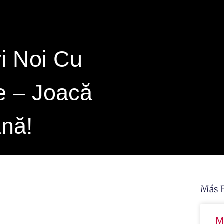
i Noi Cu
e – Joacă
nă!
Más 
M