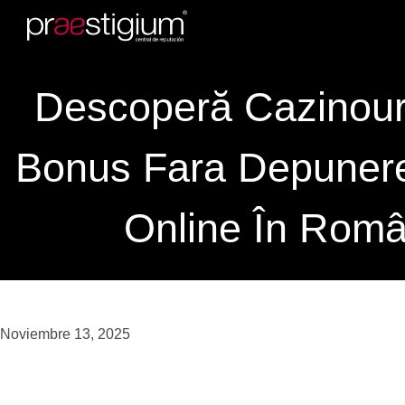
Descoperă Cazinour
Bonus Fara Depuner
Online În Româ
Noviembre 13, 2025