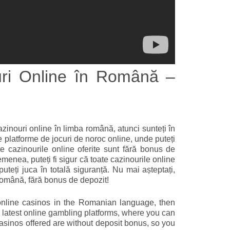
uri Online în Română –
zinouri online în limba română, atunci sunteți în
nte platforme de jocuri de noroc online, unde puteți
e cazinourile online oferite sunt fără bonus de
emenea, puteți fi sigur că toate cazinourile online
puteți juca în totală siguranță. Nu mai așteptați,
 română, fără bonus de depozit!
t online casinos in the Romanian language, then
the latest online gambling platforms, where you can
asinos offered are without deposit bonus, so you