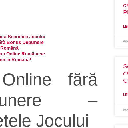
c
P
LE
ră Secretele Jocului
ag
 Fără Bonus Depunere
ba Română
Nou Online Românesc
ine în Română!
S
Online fără
c
C
unere –
LE
ag
tele Jocului