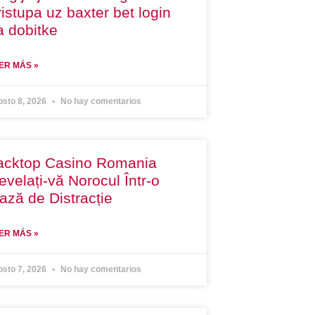
ristupa uz baxter bet login
a dobitke
ER MÁS »
osto 8, 2026
No hay comentarios
acktop Casino Romania
evelați-vă Norocul Într-o
ază de Distracție
ER MÁS »
osto 7, 2026
No hay comentarios