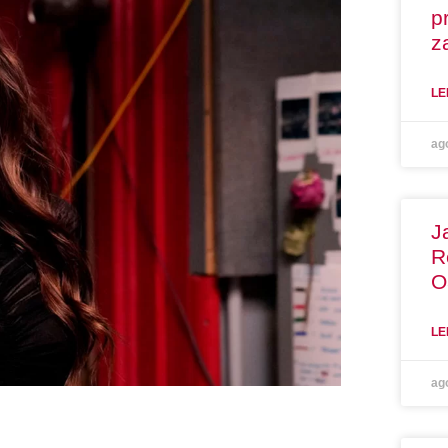
p
z
LE
ag
J
R
O
LE
ag