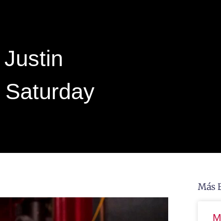
Justin
 Saturday
Más 
M