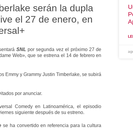
erlake serán la dupla
U
P
ive el 27 de enero, en
A
ersal+
LE
sentará
SNL
por segunda vez el próximo 27 de
ag
Madame Web», que se estrena el 14 de febrero en
mios Emmy y Grammy Justin Timberlake, se subirá
vitados por anunciar.
ersal Comedy en Latinoamérica, el episodio
viernes siguiente después de su estreno.
e
se ha convertido en referencia para la cultura