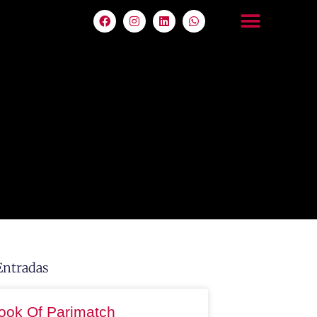
Entradas
ook Of Parimatch