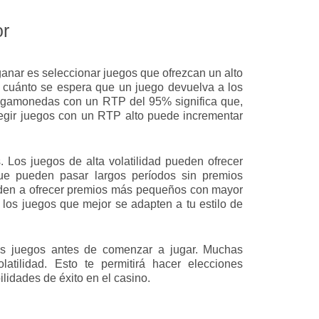
or
ganar es seleccionar juegos que ofrezcan un alto
a cuánto se espera que un juego devuelva a los
ragamonedas con un RTP del 95% significa que,
egir juegos con un RTP alto puede incrementar
. Los juegos de alta volatilidad pueden ofrecer
ue pueden pasar largos períodos sin premios
tienden a ofrecer premios más pequeños con mayor
r los juegos que mejor se adapten a tu estilo de
los juegos antes de comenzar a jugar. Muchas
atilidad. Esto te permitirá hacer elecciones
ilidades de éxito en el casino.