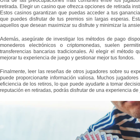
Una de las preocupaciones más comunes entre los jugador
retirada. Elegir un casino que ofrezca opciones de retirada in
Estos casinos garantizan que puedas acceder a tus ganancias 
que puedes disfrutar de tus premios sin largas esperas. Est
aquellos que desean maximizar su disfrute y minimizar la ansi
Además, asegúrate de investigar los métodos de pago dispo
monederos electrónicos o criptomonedas, suelen permit
transferencias bancarias tradicionales. Al elegir el método
mejorar tu experiencia de juego y gestionar mejor tus fondos.
Finalmente, leer las reseñas de otros jugadores sobre su exp
puede proporcionarte información valiosa. Muchos jugadores 
eficiencia de los retiros, lo que puede ayudarte a tomar decis
reputación en retiradas, podrás disfrutar de una experiencia de 