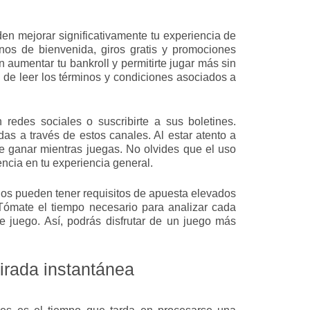
n mejorar significativamente tu experiencia de
nos de bienvenida, giros gratis y promociones
 aumentar tu bankroll y permitirte jugar más sin
 de leer los términos y condiciones asociados a
redes sociales o suscribirte a sus boletines.
s a través de estos canales. Al estar atento a
e ganar mientras juegas. No olvides que el uso
ncia en tu experiencia general.
nos pueden tener requisitos de apuesta elevados
 Tómate el tiempo necesario para analizar cada
e juego. Así, podrás disfrutar de un juego más
irada instantánea