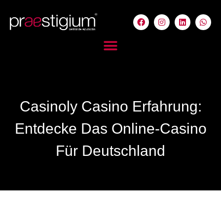
Casinoly Casino Erfahrung:
Entdecke Das Online-Casino
Für Deutschland