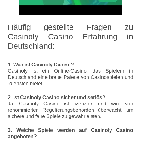
Häufig gestellte Fragen zu
Casinoly Casino Erfahrung in
Deutschland:
1. Was ist Casinoly Casino?
Casinoly ist ein Online-Casino, das Spielern in
Deutschland eine breite Palette von Casinospielen und
-diensten bietet.
2. Ist Casinoly Casino sicher und seriös?
Ja, Casinoly Casino ist lizenziert und wird von
renommierten Regulierungsbehörden überwacht, um
sichere und faire Spiele zu gewährleisten.
3. Welche Spiele werden auf Casinoly Casino
angeboten?