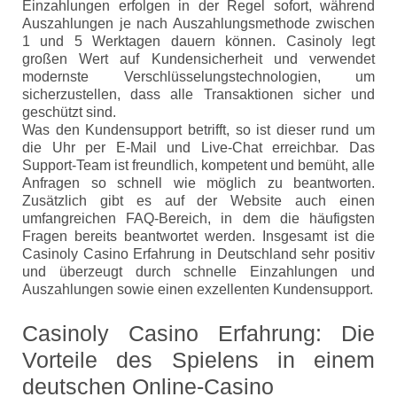
Einzahlungen erfolgen in der Regel sofort, während
Auszahlungen je nach Auszahlungsmethode zwischen
1 und 5 Werktagen dauern können. Casinoly legt
großen Wert auf Kundensicherheit und verwendet
modernste Verschlüsselungstechnologien, um
sicherzustellen, dass alle Transaktionen sicher und
geschützt sind.
Was den Kundensupport betrifft, so ist dieser rund um
die Uhr per E-Mail und Live-Chat erreichbar. Das
Support-Team ist freundlich, kompetent und bemüht, alle
Anfragen so schnell wie möglich zu beantworten.
Zusätzlich gibt es auf der Website auch einen
umfangreichen FAQ-Bereich, in dem die häufigsten
Fragen bereits beantwortet werden. Insgesamt ist die
Casinoly Casino Erfahrung in Deutschland sehr positiv
und überzeugt durch schnelle Einzahlungen und
Auszahlungen sowie einen exzellenten Kundensupport.
Casinoly Casino Erfahrung: Die
Vorteile des Spielens in einem
deutschen Online-Casino