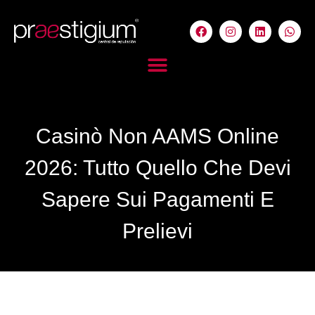
Casinò Non AAMS Online
2026: Tutto Quello Che Devi
Sapere Sui Pagamenti E
Prelievi