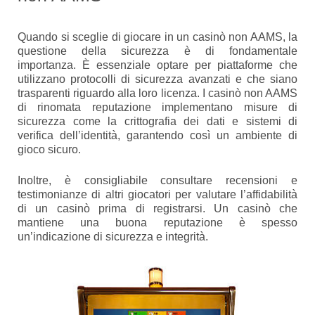
Quando si sceglie di giocare in un casinò non AAMS, la
questione della sicurezza è di fondamentale
importanza. È essenziale optare per piattaforme che
utilizzano protocolli di sicurezza avanzati e che siano
trasparenti riguardo alla loro licenza. I casinò non AAMS
di rinomata reputazione implementano misure di
sicurezza come la crittografia dei dati e sistemi di
verifica dell’identità, garantendo così un ambiente di
gioco sicuro.
Inoltre, è consigliabile consultare recensioni e
testimonianze di altri giocatori per valutare l’affidabilità
di un casinò prima di registrarsi. Un casinò che
mantiene una buona reputazione è spesso
un’indicazione di sicurezza e integrità.