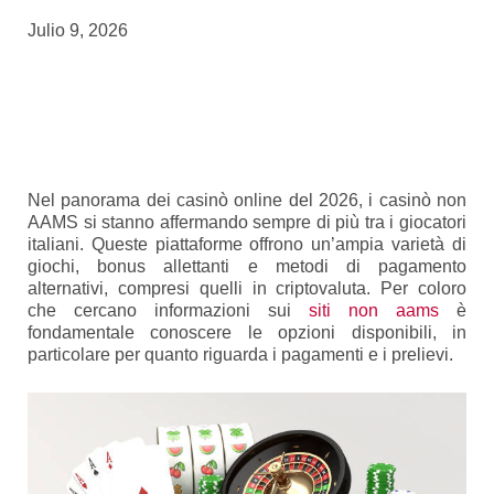
Julio 9, 2026
Nel panorama dei casinò online del 2026, i casinò non
AAMS si stanno affermando sempre di più tra i giocatori
italiani. Queste piattaforme offrono un’ampia varietà di
giochi, bonus allettanti e metodi di pagamento
alternativi, compresi quelli in criptovaluta. Per coloro
che cercano informazioni sui
siti non aams
è
fondamentale conoscere le opzioni disponibili, in
particolare per quanto riguarda i pagamenti e i prelievi.