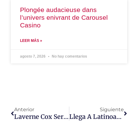
Plongée audacieuse dans
l’univers enivrant de Carousel
Casino
LEER MÁS »
agosto 7, 2026
No hay comentarios
Anterior
Siguiente
Laverne Cox Será La Gran Anfitriona De La Alfombra Roja De Los People’s Choice Awards 2021
Llega A Latinoamérica ¨Ojos De Mujer¨