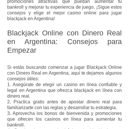
promociones atractivas que puedan aumentar tu
bankroll y mejorar tu experiencia de juego. ¡Sigue estos
consejos y elige el mejor casino online para jugar
blackjack en Argentina!
Blackjack Online con Dinero Real
en Argentina: Consejos para
Empezar
Si estás buscando comenzar a jugar Blackjack Online
con Dinero Real en Argentina, aquí te dejamos algunos
consejos útiles:
1. Asegúrate de elegir un casino en línea confiable y
legal en Argentina que ofrezca blackjack en línea con
dinero real.
2. Practica gratis antes de apostar dinero real para
familiarizarte con las reglas y desarrollar tu estrategia.
3. Aprovecha los bonos de bienvenida y promociones
que ofrecen los casinos en línea para aumentar tu
bankroll.