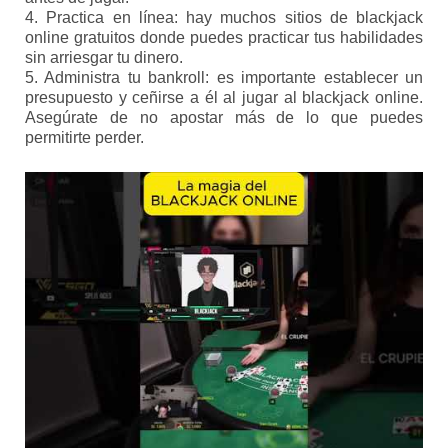
4. Practica en línea: hay muchos sitios de blackjack
online gratuitos donde puedes practicar tus habilidades
sin arriesgar tu dinero.
5. Administra tu bankroll: es importante establecer un
presupuesto y ceñirse a él al jugar al blackjack online.
Asegúrate de no apostar más de lo que puedes
permitirte perder.