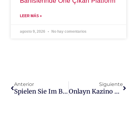
Bahislerinde Öne Çıkan Platform
LEER MÁS »
agosto 9, 2026
No hay comentarios
Anterior
Siguiente
Spielen Sie Im BDMBet Casino Ohne Einzahlung Mit Unserem Exklusiven Bonuscode – Genießen Sie Online-Casino In Deutschland
Onlayn Kazino O’ynashda Pin-Up Haqida Ma’lumot – O’zbekiston