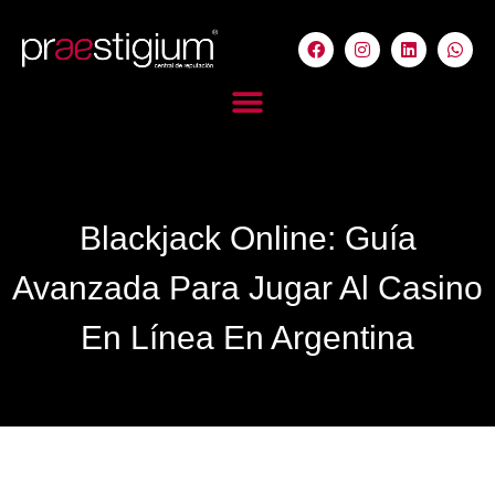
Blackjack Online: Guía
Avanzada Para Jugar Al Casino
En Línea En Argentina