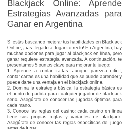
Blackjack Online: Aprende
Estrategias Avanzadas para
Ganar en Argentina
Si estás buscando mejorar tus habilidades en Blackjack
Online, ¡has llegado al lugar correcto! En Argentina, hay
muchas opciones para jugar al blackjack en línea, pero
ganar requiere estrategia avanzada. A continuación, te
presentamos 5 puntos clave para mejorar tu juego:
1. Aprende a contar cartas: aunque parezca difícil,
contar cartas es una habilidad que se puede aprender y
puede darte una ventaja en el blackjack online.
2. Domina la estrategia básica: la estrategia básica es
el punto de partida para cualquier jugador de blackjack
serio. Asegúrate de conocer las jugadas óptimas para
cada mano.
3. Conoce las reglas del casino: cada casino en línea
tiene sus propias reglas y variantes de blackjack.
Asegúrate de conocer las reglas específicas del juego
antes de jugar.