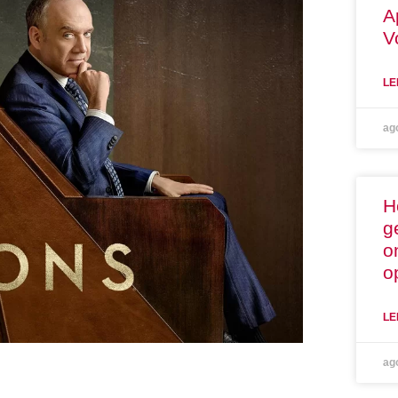
A
V
LE
ag
H
g
o
o
LE
ag