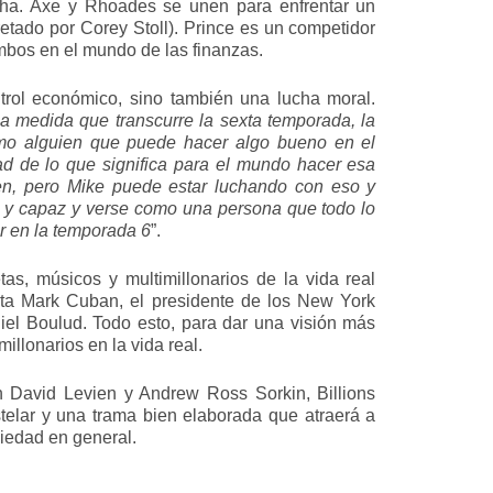
cha. Axe y Rhoades se unen para enfrentar un
etado por Corey Stoll). Prince es un competidor
mbos en el mundo de las finanzas.
trol económico, sino también una lucha moral.
a medida que transcurre la sexta temporada, la
mo alguien que puede hacer algo bueno en el
ad de lo que significa para el mundo hacer esa
en, pero Mike puede estar luchando con eso y
e y capaz y verse como una persona que todo lo
r en la temporada 6
”.
as, músicos y multimillonarios de la vida real
sta Mark Cuban, el presidente de los New York
iel Boulud. Todo esto, para dar una visión más
illonarios en la vida real.
n David Levien y Andrew Ross Sorkin, Billions
stelar y una trama bien elaborada que atraerá a
ciedad en general.