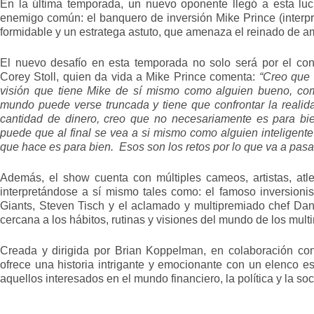
En la última temporada, un nuevo oponente llegó a esta lu
enemigo común: el banquero de inversión Mike Prince (interpr
formidable y un estratega astuto, que amenaza el reinado de a
El nuevo desafío en esta temporada no solo será por el con
Corey Stoll, quien da vida a Mike Prince comenta:
“Creo que 
visión que tiene Mike de sí mismo como alguien bueno, co
mundo puede verse truncada y tiene que confrontar la realid
cantidad de dinero, creo que no necesariamente es para bi
puede que al final se vea a si mismo como alguien inteligent
que hace es para bien. Esos son los retos por lo que va a pasa
Además, el show cuenta con múltiples cameos, artistas, atlet
interpretándose a sí mismo tales como: el famoso inversioni
Giants, Steven Tisch y el aclamado y multipremiado chef Dan
cercana a los hábitos, rutinas y visiones del mundo de los multim
Creada y dirigida por Brian Koppelman, en colaboración co
ofrece una historia intrigante y emocionante con un elenco e
aquellos interesados en el mundo financiero, la política y la so