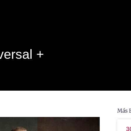
versal +
Más 
3