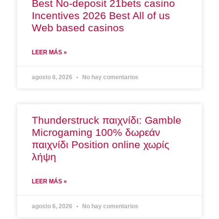
Best No-deposit 21bets casino
Incentives 2026 Best All of us
Web based casinos
LEER MÁS »
agosto 6, 2026
No hay comentarios
Thunderstruck παιχνίδι: Gamble
Microgaming 100% δωρεάν
παιχνίδι Position online χωρίς
λήψη
LEER MÁS »
agosto 6, 2026
No hay comentarios