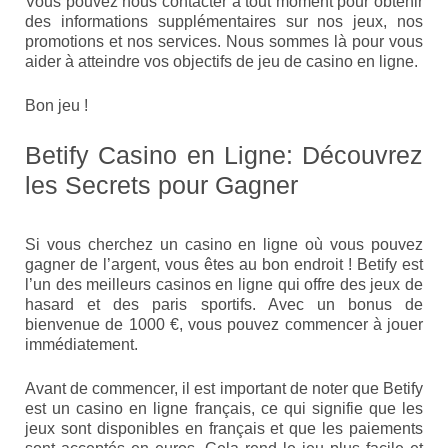
Vous pouvez nous contacter à tout moment pour obtenir
des informations supplémentaires sur nos jeux, nos
promotions et nos services. Nous sommes là pour vous
aider à atteindre vos objectifs de jeu de casino en ligne.
Bon jeu !
Betify Casino en Ligne: Découvrez
les Secrets pour Gagner
Si vous cherchez un casino en ligne où vous pouvez
gagner de l’argent, vous êtes au bon endroit ! Betify est
l’un des meilleurs casinos en ligne qui offre des jeux de
hasard et des paris sportifs. Avec un bonus de
bienvenue de 1000 €, vous pouvez commencer à jouer
immédiatement.
Avant de commencer, il est important de noter que Betify
est un casino en ligne français, ce qui signifie que les
jeux sont disponibles en français et que les paiements