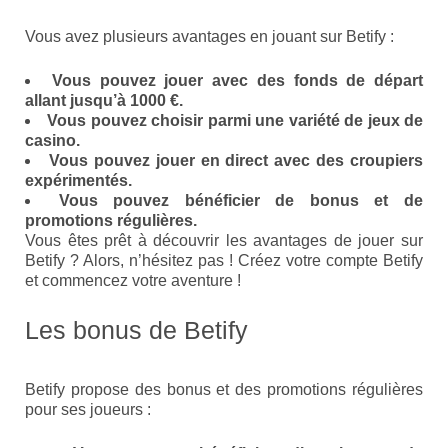
Vous avez plusieurs avantages en jouant sur Betify :
Vous pouvez jouer avec des fonds de départ
allant jusqu’à 1000 €.
Vous pouvez choisir parmi une variété de jeux de
casino.
Vous pouvez jouer en direct avec des croupiers
expérimentés.
Vous pouvez bénéficier de bonus et de
promotions régulières.
Vous êtes prêt à découvrir les avantages de jouer sur
Betify ? Alors, n’hésitez pas ! Créez votre compte Betify
et commencez votre aventure !
Les bonus de Betify
Betify propose des bonus et des promotions régulières
pour ses joueurs :