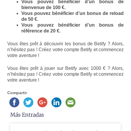
Vous pouvez bénéficier d’un bonus de
bienvenue de 100 €.
Vous pouvez bénéficier d’un bonus de reload
de 50 €.
Vous pouvez bénéficier d’un bonus de
référence de 20 €.
Vous êtes prêt à découvrir les bonus de Betify ? Alors,
n’hésitez pas ! Créez votre compte Betify et commencez
votre aventure !
Vous êtes prêt à jouer sur Betify avec 1000 € ? Alors,
n’hésitez pas ! Créez votre compte Betify et commencez
votre aventure !
Compartir
Más Entradas