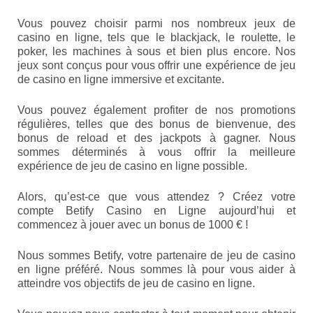
Vous pouvez choisir parmi nos nombreux jeux de
casino en ligne, tels que le blackjack, le roulette, le
poker, les machines à sous et bien plus encore. Nos
jeux sont conçus pour vous offrir une expérience de jeu
de casino en ligne immersive et excitante.
Vous pouvez également profiter de nos promotions
régulières, telles que des bonus de bienvenue, des
bonus de reload et des jackpots à gagner. Nous
sommes déterminés à vous offrir la meilleure
expérience de jeu de casino en ligne possible.
Alors, qu’est-ce que vous attendez ? Créez votre
compte Betify Casino en Ligne aujourd’hui et
commencez à jouer avec un bonus de 1000 € !
Nous sommes Betify, votre partenaire de jeu de casino
en ligne préféré. Nous sommes là pour vous aider à
atteindre vos objectifs de jeu de casino en ligne.