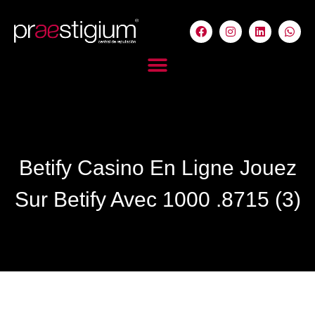
Betify Casino En Ligne Jouez
Sur Betify Avec 1000 .8715 (3)