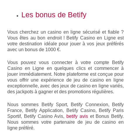
Les bonus de Betify
Vous cherchez un casino en ligne sécurisé et fiable ?
Vous êtes au bon endroit ! Betify Casino en Ligne est
votre destination idéale pour jouer à vos jeux préférés
avec un bonus de 1000 €.
Vous pouvez vous connecter à votre compte Betify
Casino en Ligne en quelques clics et commencer à
jouer immédiatement. Notre plateforme est conçue pour
vous offrir une expérience de jeu de casino en ligne
exceptionnelle, avec des jeux de casino en ligne variés,
des jackpots à gagner et des promotions régulières.
Nous sommes Betify Sport, Betify Connexion, Betify
France, Betify Application, Betify Casino, Betify Paris
Sportif, Betify Casino Avis,
betify avis
et Bonus Betify.
Nous sommes votre partenaire de jeu de casino en
ligne préféré.