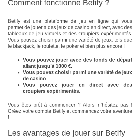
Comment fonctionne Betify ?
Betify est une plateforme de jeu en ligne qui vous
permet de jouer à des jeux de casino en direct, avec des
tableaux de jeu virtuels et des croupiers expérimentés.
Vous pouvez choisir parmi une variété de jeux, tels que
le blackjack, le roulette, le poker et bien plus encore !
Vous pouvez jouer avec des fonds de départ
allant jusqu’à 1000 €.
Vous pouvez choisir parmi une variété de jeux
de casino.
Vous pouvez jouer en direct avec des
croupiers expérimentés.
Vous êtes prêt à commencer ? Alors, n’hésitez pas !
Créez votre compte Betify et commencez votre aventure
!
Les avantages de jouer sur Betify