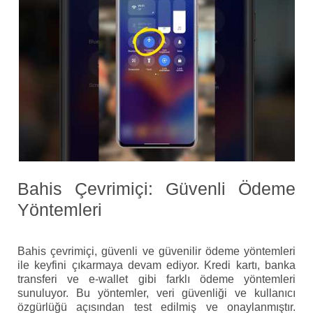
Bahis Çevrimiçi: Güvenli Ödeme
Yöntemleri
Bahis çevrimiçi, güvenli ve güvenilir ödeme yöntemleri
ile keyfini çıkarmaya devam ediyor. Kredi kartı, banka
transferi ve e-wallet gibi farklı ödeme yöntemleri
sunuluyor. Bu yöntemler, veri güvenliği ve kullanıcı
özgürlüğü açısından test edilmiş ve onaylanmıştır.