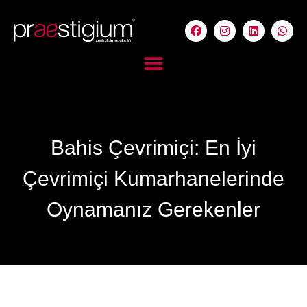
Bahis Çevrimiçi: En İyi
Çevrimiçi Kumarhanelerinde
Oynamanız Gerekenler