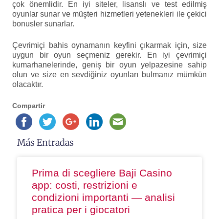
çok önemlidir. En iyi siteler, lisanslı ve test edilmiş
oyunlar sunar ve müşteri hizmetleri yetenekleri ile çekici
bonusler sunarlar.
Çevrimiçi bahis oynamanın keyfini çıkarmak için, size
uygun bir oyun seçmeniz gerekir. En iyi çevrimiçi
kumarhanelerinde, geniş bir oyun yelpazesine sahip
olun ve size en sevdiğiniz oyunları bulmanız mümkün
olacaktır.
Compartir
Más Entradas
Prima di scegliere Baji Casino
app: costi, restrizioni e
condizioni importanti — analisi
pratica per i giocatori