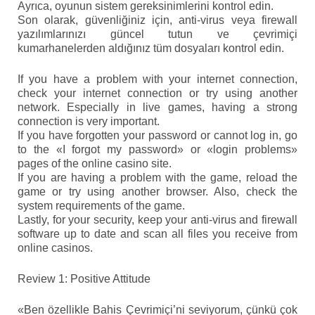
Ayrıca, oyunun sistem gereksinimlerini kontrol edin.
Son olarak, güvenliğiniz için, anti-virus veya firewall
yazılımlarınızı güncel tutun ve çevrimiçi
kumarhanelerden aldığınız tüm dosyaları kontrol edin.
If you have a problem with your internet connection,
check your internet connection or try using another
network. Especially in live games, having a strong
connection is very important.
If you have forgotten your password or cannot log in, go
to the «I forgot my password» or «login problems»
pages of the online casino site.
If you are having a problem with the game, reload the
game or try using another browser. Also, check the
system requirements of the game.
Lastly, for your security, keep your anti-virus and firewall
software up to date and scan all files you receive from
online casinos.
Review 1: Positive Attitude
«Ben özellikle Bahis Çevrimiçi’ni seviyorum, çünkü çok