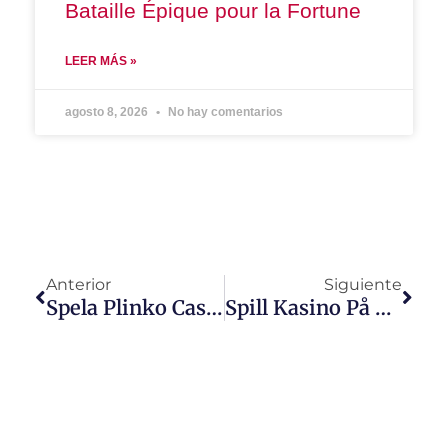
Bataille Épique pour la Fortune
LEER MÁS »
agosto 8, 2026
No hay comentarios
Anterior
Siguiente
Spela Plinko Casino Online – En Guide För Svenska Spelare
Spill Kasino På Nett: Nytte Alle Fordelene Som Casinoally.no Tilbyr