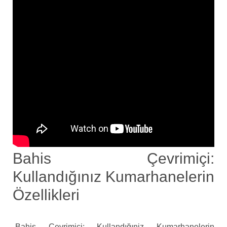
Bahis Çevrimiçi:
Kullandığınız Kumarhanelerin
Özellikleri
„Bahis Çevrimiçi: Kullandığıniz Kumarhanelerin