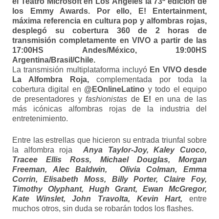
el Teatro Microsoft en Los Ángeles
la 73ª edición de
los Emmy Awards
. Por ello,
E! Entertainment
,
máxima referencia en cultura pop y alfombras rojas,
desplegó su cobertura 360 de 2 horas de
transmisión completamente en VIVO a partir de las
17:00HS Andes/México, 19:00HS
Argentina/Brasil/Chile.
La transmisión multiplataforma incluyó
En VIVO desde
La Alfombra Roja,
complementada por toda la
cobertura digital en
@EOnlineLatino
y todo el equipo
de presentadores y
fashionistas
de
E!
en una de las
más icónicas alfombras rojas de la industria del
entretenimiento.
Entre las estrellas que hicieron su entrada triunfal sobre
la alfombra roja
Anya Taylor-Joy, Kaley Cuoco,
Tracee Ellis Ross, Michael Douglas, Morgan
Freeman, Alec Baldwin, Olivia Colman, Emma
Corrin, Elisabeth Moss, Billy Porter, Claire Foy,
Timothy Olyphant, Hugh Grant, Ewan McGregor,
Kate Winslet, John Travolta, Kevin Hart,
entre
muchos otros, sin duda se robarán todos los flashes.