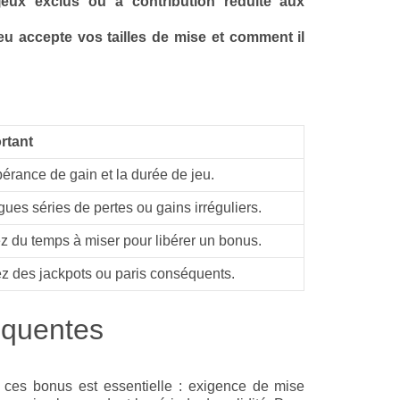
jeux exclus ou à contribution réduite aux
 jeu accepte vos tailles de mise et comment il
rtant
pérance de gain et la durée de jeu.
gues séries de pertes ou gains irréguliers.
z du temps à miser pour libérer un bonus.
ez des jackpots ou paris conséquents.
réquentes
e ces bonus est essentielle : exigence de mise