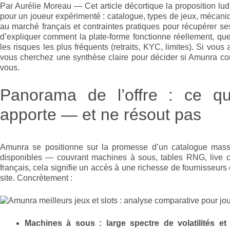
Par Aurélie Moreau — Cet article décortique la proposition lu
pour un joueur expérimenté : catalogue, types de jeux, méca
au marché français et contraintes pratiques pour récupérer se
d’expliquer comment la plate‑forme fonctionne réellement, qu
les risques les plus fréquents (retraits, KYC, limites). Si vo
vous cherchez une synthèse claire pour décider si Amunra corr
vous.
Panorama de l’offre : ce q
apporte — et ne résout pas
Amunra se positionne sur la promesse d’un catalogue massi
disponibles — couvrant machines à sous, tables RNG, live cas
français, cela signifie un accès à une richesse de fournisseurs
site. Concrètement :
Machines à sous : large spectre de volatilités et