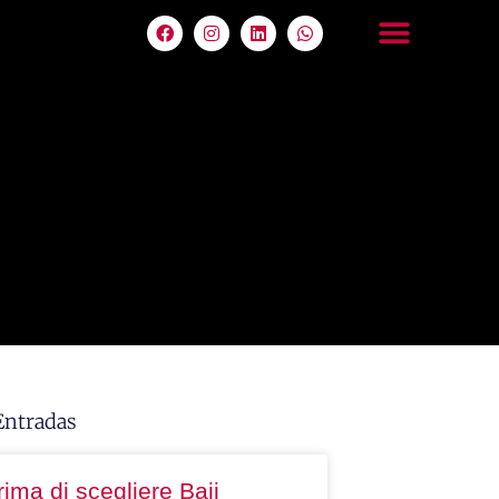
Entradas
rima di scegliere Baji