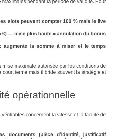
se maximales pendant la période de validité. Pour
 les slots peuvent compter 100 % mais le live
5 €) — mise plus haute = annulation du bonus
s : augmente la somme à miser et le temps
a mise maximale autorisée par les conditions de
ourt terme mais il bride souvent la stratégie et
lité opérationnelle
érifiables concernent la vitesse et la facilité de
 documents (pièce d’identité, justificatif