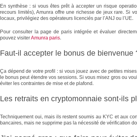
En synthèse : si vous êtes prêt à accepter un risque operation
recours limités), Amunra offre une richesse de jeux rare. Si vo
locaux, privilégiez des opérateurs licenciés par l’ANJ ou l’UE.
Pour consulter la page de paris intégrée et évaluer directeme
pouvez visiter
Amunra paris
.
Faut‑il accepter le bonus de bienvenue 
Ça dépend de votre profil : si vous jouez avec de petites mise
le bonus peut étendre vos sessions. Si vous misez gros ou voul
éviter les contraintes de mise et de plafond.
Les retraits en cryptomonnaie sont‑ils p
Techniquement oui, mais ils restent soumis au KYC et aux contr
bancaires, mais ne supprime pas la nécessité de vérification do