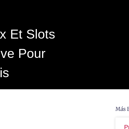
x Et Slots
ive Pour
is
Más 
P