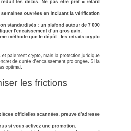
éduit les délais. Ne pas être prêt = retard
 semaines ouvrées en incluant la vérification
on standardisés : un plafond autour de 7 000
iquer l’encaissement d’un gros gain.
ême méthode que le dépôt ; les retraits crypto
 et paiement crypto, mais la protection juridique
concret de durée d’encaissement prolongée. Si la
pas optimal.
ser les frictions
pièces officielles scannées, preuve d’adresse
nus si vous activez une promotion.