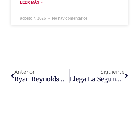
LEER MÁS »
agosto 7, 2026
No hay comentarios
Anterior
Siguiente
Ryan Reynolds Recibirá Premio En Los People Choice Awards 2022
Llega La Segunda Temporada De «Family Karma»