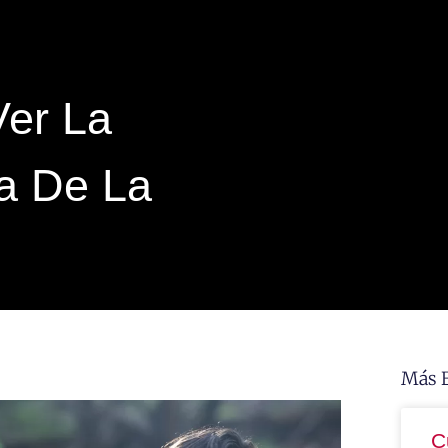
er La
a De La
Más 
C