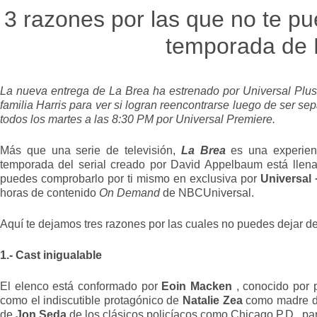
3 razones por las que no te p
temporada de 
La nueva entrega de La Brea ha estrenado por Universal Plus.
familia Harris para ver si logran reencontrarse luego de ser s
todos los martes a las 8:30 PM por Universal Premiere.
Más que una serie de televisión,
La Brea
es una experienc
temporada del serial creado por David Appelbaum está llena 
puedes comprobarlo por ti mismo en exclusiva por
Universal 
horas de contenido
On Demand
de NBCUniversal.
Aquí te dejamos tres razones por las cuales no puedes dejar 
1.- Cast inigualable
El elenco está conformado por
Eoin Macken
, conocido por 
como el indiscutible protagónico de
Natalie Zea
como madre de
de
Jon Seda
de los clásicos policíacos como Chicago P.D., pa