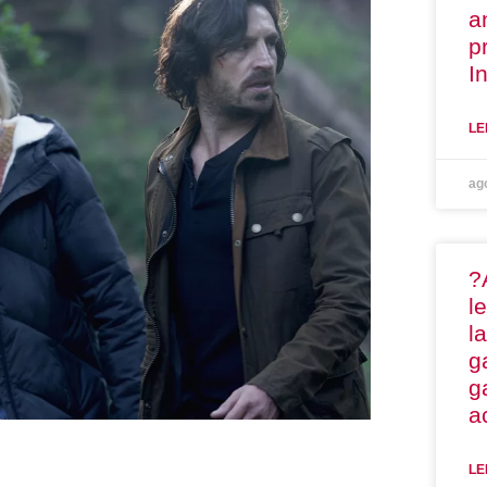
a
p
I
LE
ag
?
l
l
g
g
a
LE