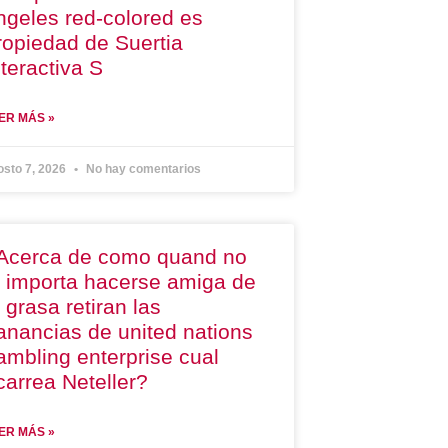
ngeles red-colored es
ropiedad de Suertia
nteractiva S
ER MÁS »
osto 7, 2026
No hay comentarios
Acerca de como quand no
e importa hacerse amiga de
a grasa retiran las
anancias de united nations
ambling enterprise cual
carrea Neteller?
ER MÁS »