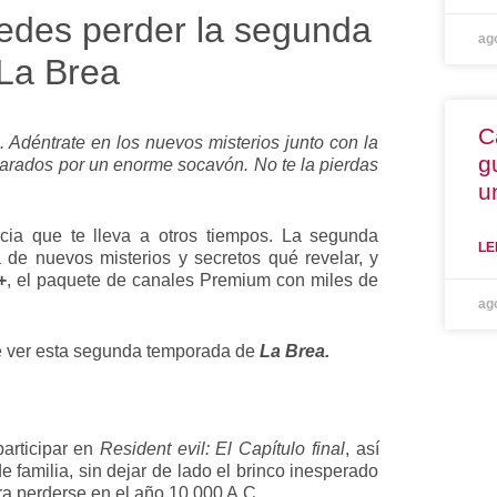
uedes perder la segunda
ag
La Brea
C
 Adéntrate en los nuevos misterios junto con la
g
eparados por un enorme socavón. No te la pierdas
u
ia que te lleva a otros tiempos. La segunda
LE
de nuevos misterios y secretos qué revelar, y
+
, el paquete de canales Premium con miles de
ag
de ver esta segunda temporada de
La Brea.
participar en
Resident evil: El Capítulo final
, así
 familia, sin dejar de lado el brinco inesperado
ra perderse en el año 10,000 A.C.