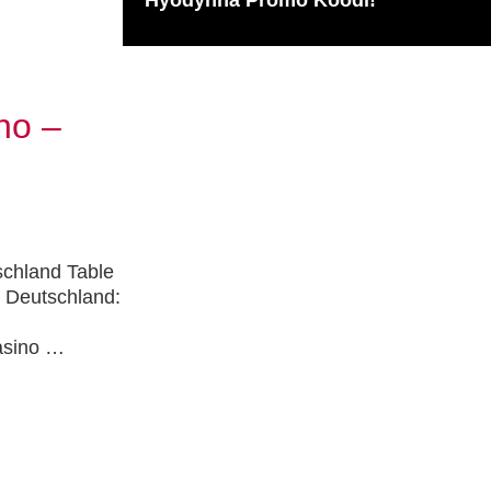
Hyödynnä Promo Koodi!
no –
schland Table
n Deutschland:
asino …