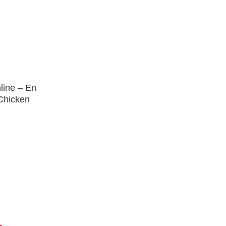
line – En
 Chicken