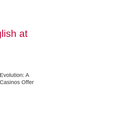
lish at
Evolution: A
 Casinos Offer