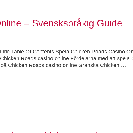
nline – Svenskspråkig Guide
uide Table Of Contents Spela Chicken Roads Casino On
 Chicken Roads casino online Fördelarna med att spela
nna på Chicken Roads casino online Granska Chicken …