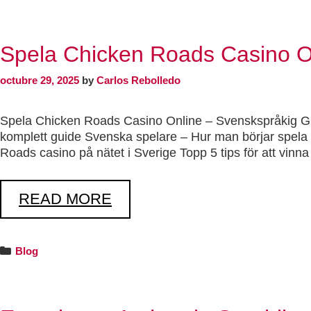
Spela Chicken Roads Casino O
octubre 29, 2025
by
Carlos Rebolledo
Spela Chicken Roads Casino Online – Svenskspråkig G
komplett guide Svenska spelare – Hur man börjar spela
Roads casino på nätet i Sverige Topp 5 tips för att vi
READ MORE
Blog