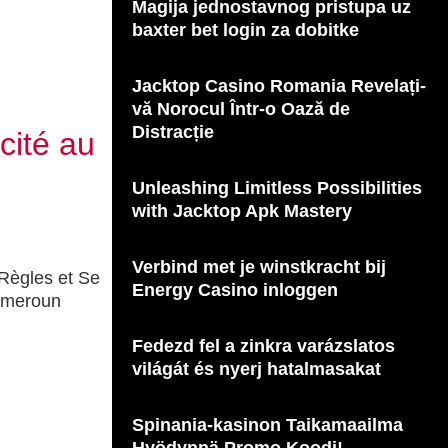
Magija jednostavnog pristupa uz
baxter bet login za dobitke
Jacktop Casino Romania Revelați-
vă Norocul Într-o Oază de
Distracție
cité au
Unleashing Limitless Possibilities
with Jacktop Apk Mastery
Verbind met je winstkracht bij
Règles et Se
Energy Casino inloggen
Cameroun
Fedezd fel a zinkra varázslatos
világát és nyerj hatalmasakat
Spinania-kasinon Taikamaailma