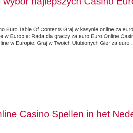
– wybór najlepszych Casino Eur
no Euro Table Of Contents Graj w kasynie online za euro
e w Europie: Rada dla graczy za euro Euro Online Casi
ine w Europie: Graj w Twoich Ulubionych Gier za euro
line Casino Spellen in het Ned