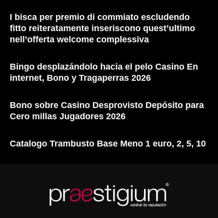
I bisca per premio di commiato escludendo
fitto reiteratamente inseriscono quest’ultimo
nell’offerta welcome complessiva
Bingo desplazándolo hacia el pelo Casino En
internet, Bono y Tragaperras 2026
Bono sobre Casino Desprovisto Depósito para
Cero millas Jugadores 2026
Catalogo Trambusto Base Meno 1 euro, 2, 5, 10