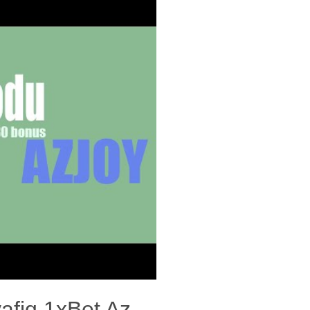
afiq 1xBet Az