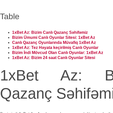
Table
1xBet Az: Bizim Canlı Qazanç Səhifəmiz
Bizim Ümumi Canlı Oyunlar Sitesi: 1xBet Az
Canlı Qazanç Oyunlarında Müvafiq 1xBet Az
1xBet Az: Tez Həyata keçirilmiş Canlı Oyunlar
Bizim İndi Mövcud Olan Canlı Oyunlar: 1xBet Az
1xBet Az: Bizim 24 saat Canlı Oyunlar Sitesi
1xBet Az: B
Qazanç Səhifəm