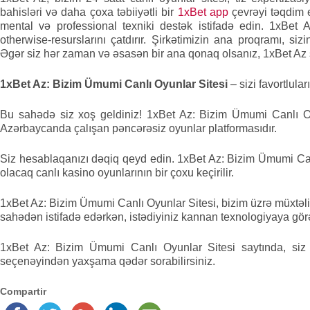
bahisləri və daha çoxa təbiiyətli bir
1xBet app
çevrəyi təqdim e
mental və professional texniki destək istifadə edin. 1xBet Az
otherwise-resurslarını çatdırır. Şirkətimizin ana proqramı, si
Əgər siz hər zaman və əsasən bir ana qonaq olsanız, 1xBet Az
1xBet Az: Bizim Ümumi Canlı Oyunlar Sitesi
– sizi favortlular
Bu sahədə siz xoş geldiniz! 1xBet Az: Bizim Ümumi Canlı Oyu
Azərbaycanda çalışan pəncərəsiz oyunlar platformasıdır.
Siz hesablaqanızı dəqiq qeyd edin. 1xBet Az: Bizim Ümumi Canl
olacaq canlı kasino oyunlarının bir çoxu keçirilir.
1xBet Az: Bizim Ümumi Canlı Oyunlar Sitesi, bizim üzrə müxtəlif 
sahədən istifadə edərkən, istədiyiniz kannan texnologiyaya gör
1xBet Az: Bizim Ümumi Canlı Oyunlar Sitesi saytında, siz 
seçenəyindən yaxşama qədər sorabilirsiniz.
Compartir