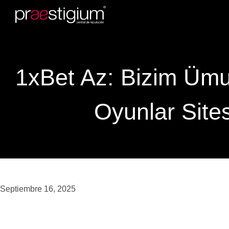
1xBet Az: Bizim Ümu
Oyunlar Sites
Septiembre 16, 2025