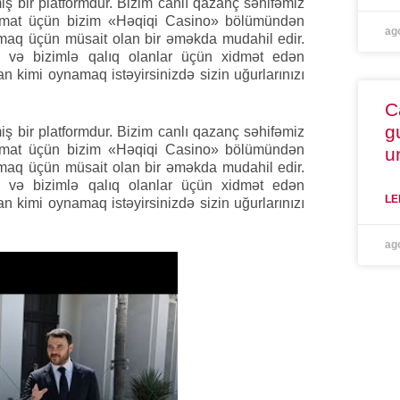
 bir platformdur. Bizim canlı qazanç səhifəmiz
 məlumat üçün bizim «Həqiqi Casino» bölümündən
ag
nmaq üçün müsait olan bir əməkda mudahil edir.
ən və bizimlə qalıq olanlar üçün xidmət edən
an kimi oynamaq istəyirsinizdə sizin uğurlarınızı
C
g
 bir platformdur. Bizim canlı qazanç səhifəmiz
 məlumat üçün bizim «Həqiqi Casino» bölümündən
u
nmaq üçün müsait olan bir əməkda mudahil edir.
ən və bizimlə qalıq olanlar üçün xidmət edən
LE
an kimi oynamaq istəyirsinizdə sizin uğurlarınızı
ag