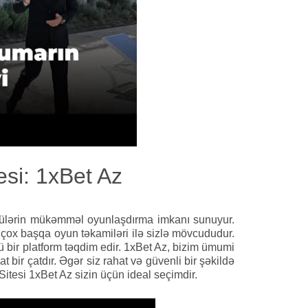
si: 1xBet Az
cülərin mükəmməl oyunlaşdırma imkanı sunuyur.
ir çox başqa oyun təkamiləri ilə sizlə mövcududur.
clü bir platform təqdim edir. 1xBet Az, bizim ümumi
 bir çatdır. Əgər siz rahat və güvenli bir şəkildə
itesi 1xBet Az sizin üçün ideal seçimdir.