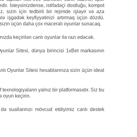
dir. İsteysinizdense, istifadəçi dostluğu, kompot
, sizin için tedbirli bir rejimde işləyir və aza
zinlə işgədək keyfiyyətinizi artırmaq üçün dözdü.
 sizin üçün daha çox maceralı oyunlar sunacaq.
ınızda keçirilən canlı oyunlar ilə razı edəcək.
nlar Sitesi, dünya birincisi 1xBet markasının
ı Oyunlar Sitesi hesablarınıza sizin üçün ideal
texnologiyaların yalnız bir platformasıdır. Siz bu
ə oyun keçirin.
də suallarınızı mövcud etdiyimiz canlı destek