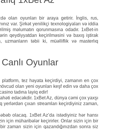
 olan oyunları bir araya getirir. İnglis, rus,
ız var. Şirkət yenilikçi texnologiyaları və iddia
erilmiş məlumatın qorunmasına odadır. 1xBet-in
in qeydiyyatdan keçirilməsini və baxış iştirak
uzmanların təbii ki, müəlliflik və masterlıq
ş Canlı Oyunlar
u platform, tez həyata keçirdiyi, zamanın en çox
mövcud olan yeni oyunları keşf edin və daha çox
casino tadına layiq edir!
əyahəti edəcəkdir. 1xBet Az, dünya cəmi çox yaxşı
aq yerlərdən çıxan streamları keçirdiyiniz zaman,
 səbəb olacaq. 1xBet Az’da istədiyiniz hər hansı
in için müharibələr keçirirler. Onlar sizin için bir
 bir zaman sizin için qazandığınızdan sonra siz