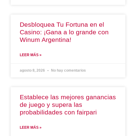
Desbloquea Tu Fortuna en el
Casino: ¡Gana a lo grande con
Winum Argentina!
LEER MÁS »
agosto 8, 2026
No hay comentarios
Establece las mejores ganancias
de juego y supera las
probabilidades con fairpari
LEER MÁS »