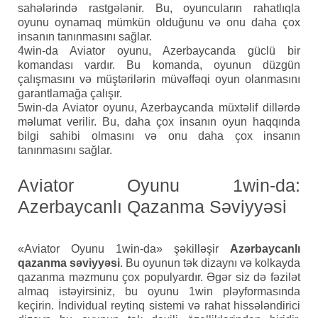
sahələrində rastgələnir. Bu, oyuncuların rahatlıqla
oyunu oynamaq mümkün olduğunu və onu daha çox
insanın tanınmasını sağlar.
4win-da Aviator oyunu, Azerbaycanda güclü bir
komandası vardır. Bu komanda, oyunun düzgün
çalışmasını və müştərilərin müvəffəqi oyun olanmasını
garantlamağa çalışır.
5win-da Aviator oyunu, Azerbaycanda müxtəlif dillərdə
məlumat verilir. Bu, daha çox insanın oyun haqqında
bilgi sahibi olmasını və onu daha çox insanın
tanınmasını sağlar.
Aviator Oyunu 1win-da:
Azerbaycanlı Qazanma Səviyyəsi
«Aviator Oyunu 1win-da» şəkilləşir
Azərbaycanlı
qazanma səviyyəsi
. Bu oyunun tək dizaynı və kolkayda
qazanma məzmunu çox populyardır. Əgər siz də fəzilət
almaq istəyirsiniz, bu oyunu 1win pləyformasında
keçirin. İndividual reytinq sistemi və rahat hissələndirici