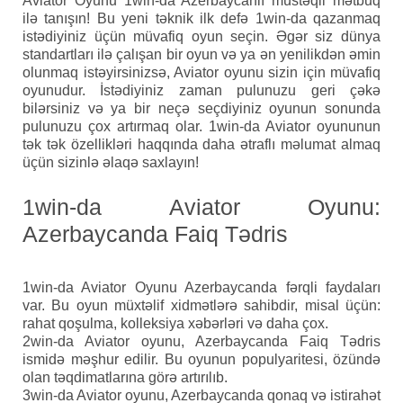
Aviator Oyunu 1win-da Azerbaycanlı müstəqil mətbuq
ilə tanışın! Bu yeni təknik ilk defə 1win-da qazanmaq
istədiyiniz üçün müvafiq oyun seçin. Əgər siz dünya
standartları ilə çalışan bir oyun və ya ən yenilikdən əmin
olunmaq istəyirsinizsə, Aviator oyunu sizin için müvafiq
oyunudur. İstədiyiniz zaman pulunuzu geri çəkə
bilərsiniz və ya bir neçə seçdiyiniz oyunun sonunda
pulunuzu çox artırmaq olar. 1win-da Aviator oyununun
tək tək özellikləri haqqında daha ətraflı məlumat almaq
üçün sizinlə əlaqə saxlayın!
1win-da Aviator Oyunu:
Azerbaycanda Faiq Tədris
1win-da Aviator Oyunu Azerbaycanda fərqli faydaları
var. Bu oyun müxtəlif xidmətlərə sahibdir, misal üçün:
rahat qoşulma, kolleksiya xəbərləri və daha çox.
2win-da Aviator oyunu, Azerbaycanda Faiq Tədris
ismidə məşhur edilir. Bu oyunun populyaritesi, özündə
olan təqdimatlarına görə artırılıb.
3win-da Aviator oyunu, Azerbaycanda qonaq və istirahət