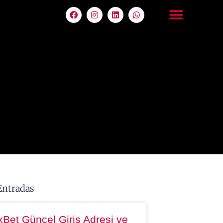
Entradas
xBet Güncel Giriş Adresi ve