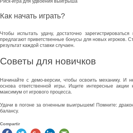
Риск-игра для удвоения выигрыша
Как начать играть?
Чтобы испытать удачу, достаточно зарегистрироваться
предлагают приветственные бонусы для новых игроков. Ст
результат каждой ставки случаен.
Советы для новичков
Начинайте с демо-версии, чтобы освоить механику. И 
основа ответственной игры. Ищите интересные акции
максимум от игрового процесса.
Удачи в погоне за огненным выигрышем! Помните: дракон
балансу.
Compartir