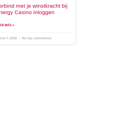
erbind met je winstkracht bij
nergy Casino inloggen
ER MÁS »
osto 7, 2026
No hay comentarios