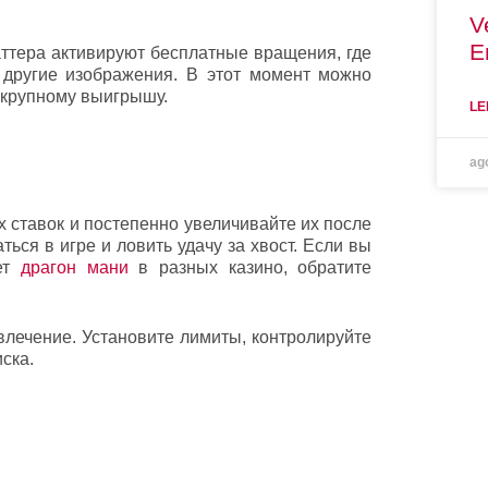
V
E
ттера активируют бесплатные вращения, где
другие изображения. В этот момент можно
 крупному выигрышу.
LE
ag
 ставок и постепенно увеличивайте их после
ься в игре и ловить удачу за хвост. Если вы
ает
драгон мани
в разных казино, обратите
влечение. Установите лимиты, контролируйте
ска.